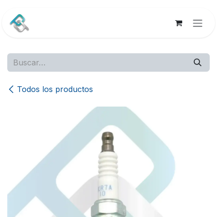
Ir al contenido
Todos los productos