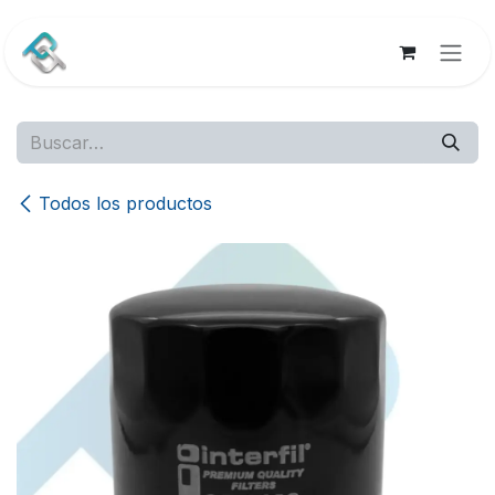
Ir al contenido
Todos los productos