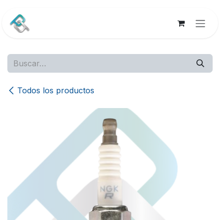
Ir al contenido
Todos los productos