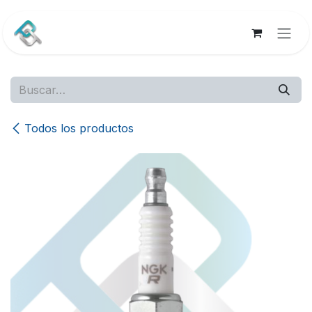
Ir al contenido
Todos los productos