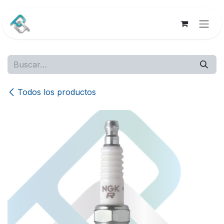
Ir al contenido
Todos los productos