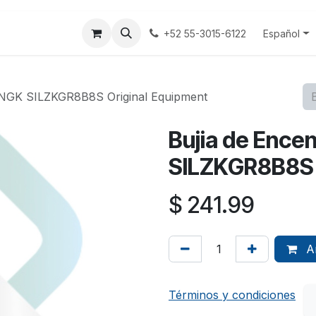
tenos
Terminos y Condiciones
Aviso Privacidad
Español
+52 55-3015-6122
 NGK SILZKGR8B8S Original Equipment
Bujia de Ence
SILZKGR8B8S 
$
241.99
Añ
Términos y condiciones