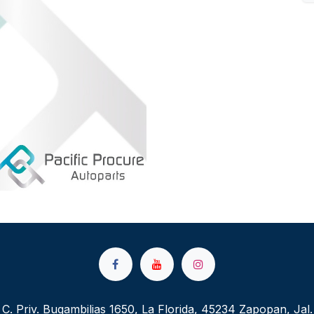
C. Priv. Bugambilias 1650, La Florida, 45234 Zapopan, Jal.