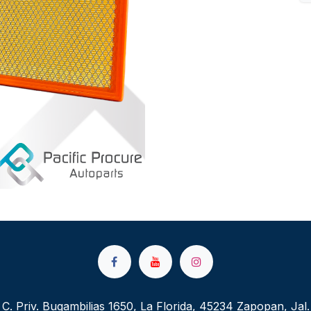
C. Priv. Bugambilias 1650, La Florida, 45234 Zapopan, Jal.