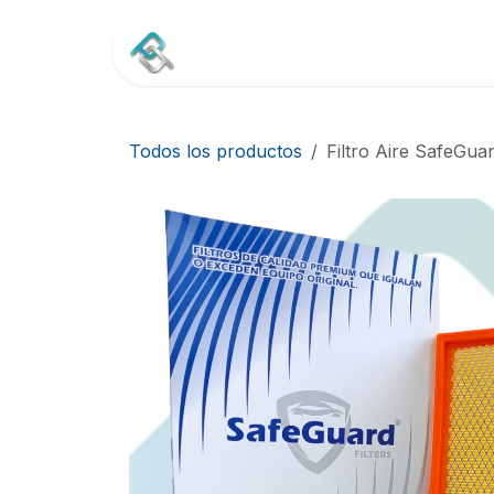
Ir al contenido
Inicio
Tienda
Contác
Todos los productos
Filtro Aire SafeGu