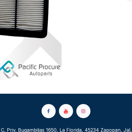
C. Priv. Bugambilias 1650, La Florida, 45234 Zapopan, Jal.