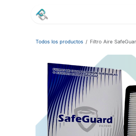
Ir al contenido
Inicio
Tienda
Contác
Todos los productos
Filtro Aire SafeGu