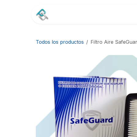
Ir al contenido
Inicio
Tienda
Contác
Todos los productos
Filtro Aire SafeGua