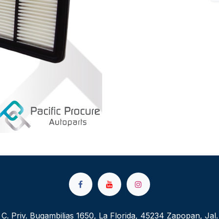
C. Priv. Bugambilias 1650, La Florida, 45234 Zapopan, Jal.