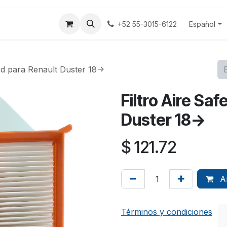
tenos
Terminos y Condiciones
Aviso Privacidad
Español
+52 55-3015-6122
rd para Renault Duster 18->
Filtro Aire Sa
Duster 18->
$
121.72
Añ
Términos y condiciones