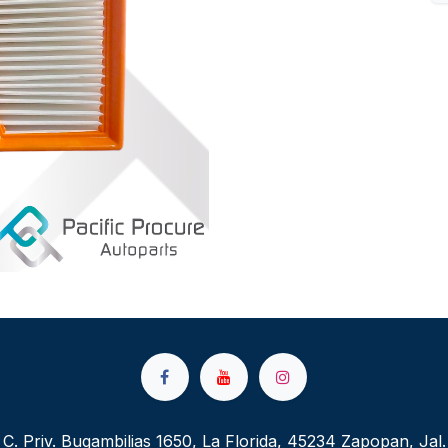
C. Priv. Bugambilias 1650, La Florida, 45234 Zapopan, Jal.