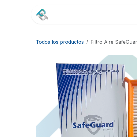
Ir al contenido
Inicio
Tienda
Contác
Todos los productos
Filtro Aire SafeGua