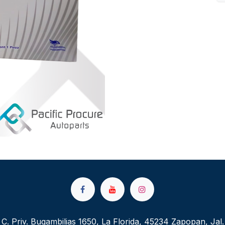
C. Priv. Bugambilias 1650, La Florida, 45234 Zapopan, Jal.