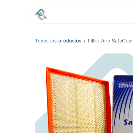
Ir al contenido
Inicio
Tienda
Contác
Todos los productos
Filtro Aire SafeGu