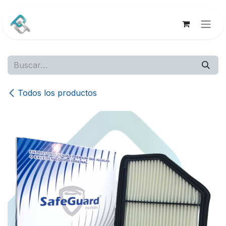
Ir al contenido
Todos los productos