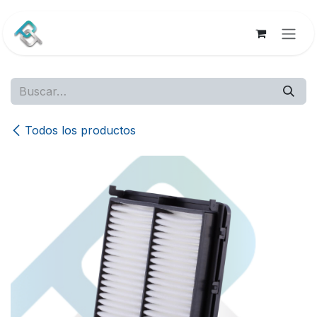
Ir al contenido
Todos los productos