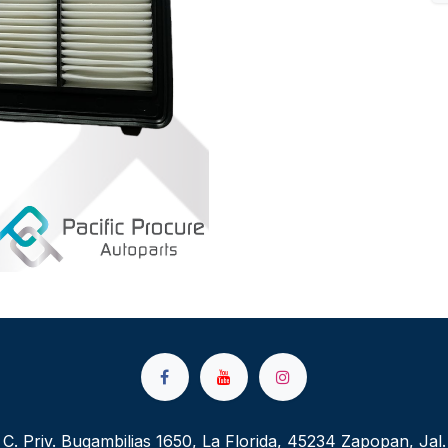
C. Priv. Bugambilias 1650, La Florida, 45234 Zapopan, Jal.