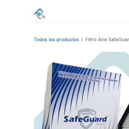
Ir al contenido
Inicio
Tienda
Contác
Todos los productos
Filtro Aire SafeGua