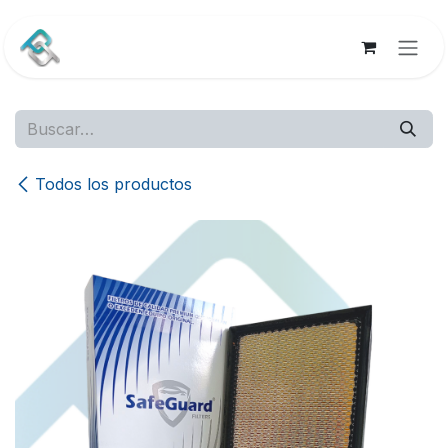
Ir al contenido
Todos los productos