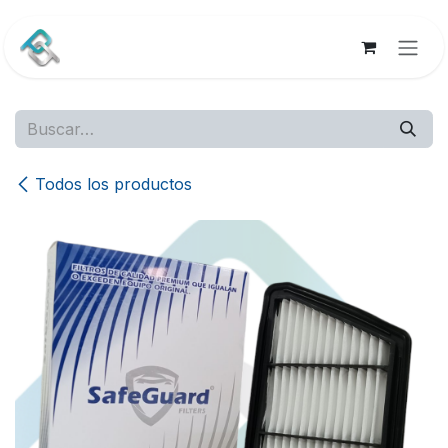
Ir al contenido
Todos los productos