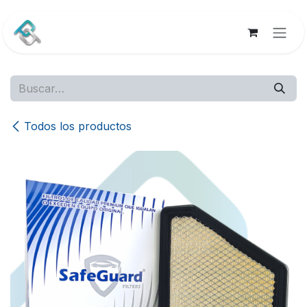
Ir al contenido
Todos los productos