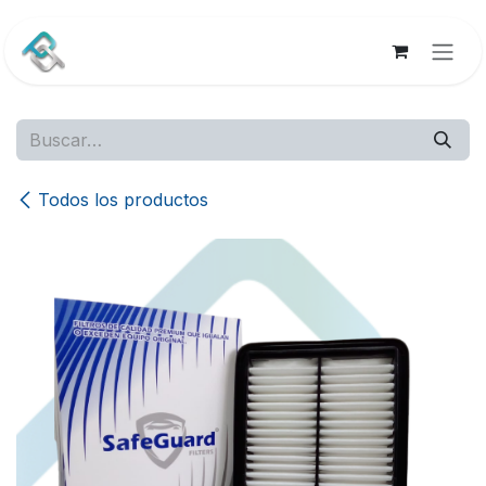
Ir al contenido
Todos los productos