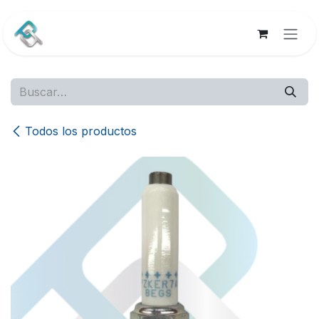
Ir al contenido
Todos los productos