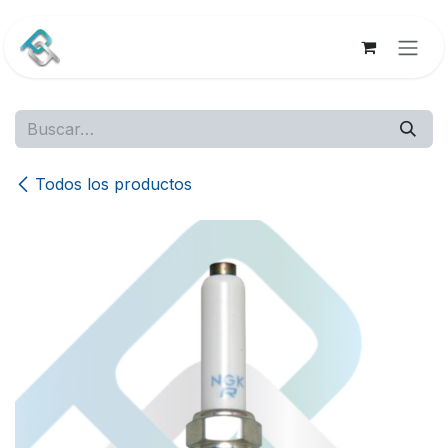
Ir al contenido
Todos los productos