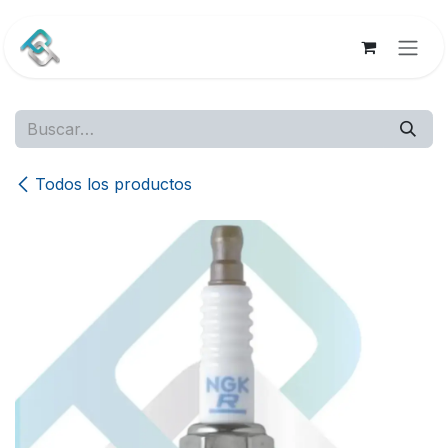
Ir al contenido
Todos los productos