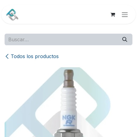
Ir al contenido
Todos los productos