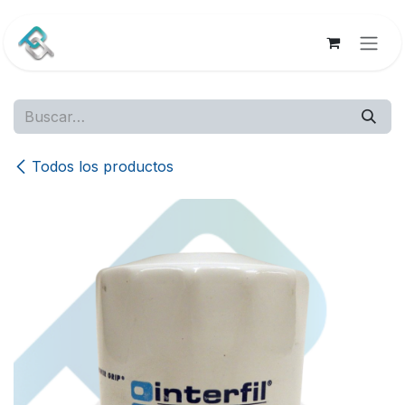
Ir al contenido
Todos los productos