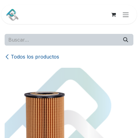
Ir al contenido
Todos los productos