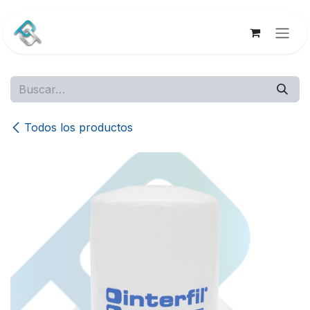
Ir al contenido
Todos los productos