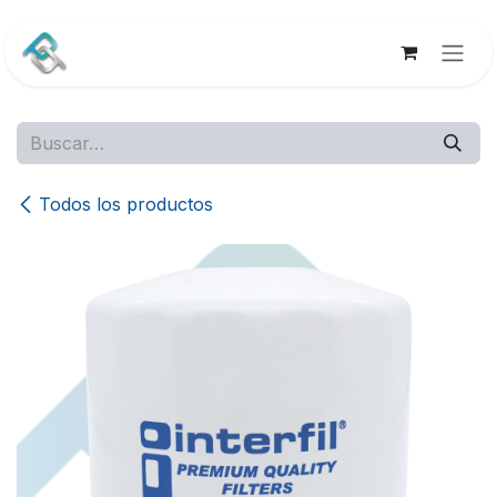
Ir al contenido
Todos los productos