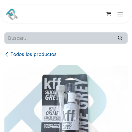
Ir al contenido
Todos los productos