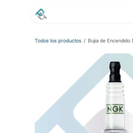
Ir al contenido
Inicio
Tienda
Contác
Todos los productos
Bujia de Encendid