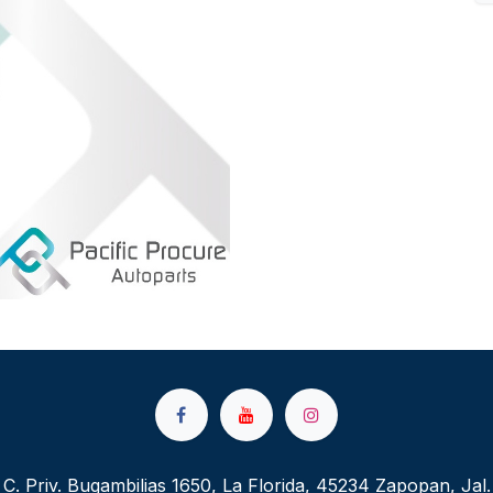
C. Priv. Bugambilias 1650, La Florida, 45234 Zapopan, Jal.