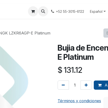
tenos
Terminos y Condiciones
Aviso Privacidad
Español
+52 55-3015-6122
o NGK LZKR6AGP-E Platinum
Bujia de Enc
E Platinum
$
131.12
Añ
Términos y condiciones