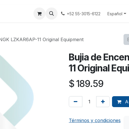
tenos
Terminos y Condiciones
Aviso Privacidad
Español
+52 55-3015-6122
 NGK LZKAR6AP-11 Original Equipment
Bujia de Enc
11 Original Eq
$
189.59
Añ
Términos y condiciones