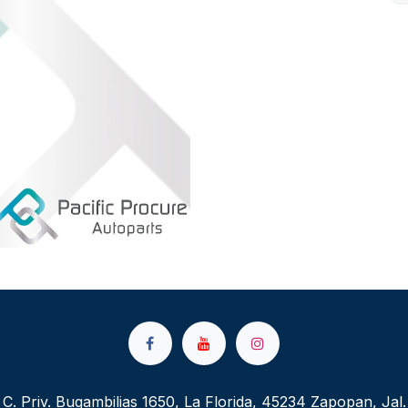
C. Priv. Bugambilias 1650, La Florida, 45234 Zapopan, Jal.