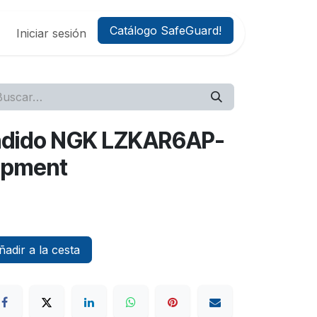
Catálogo SafeGuard!
Iniciar sesión
endido NGK LZKAR6AP-
uipment
adir a la cesta