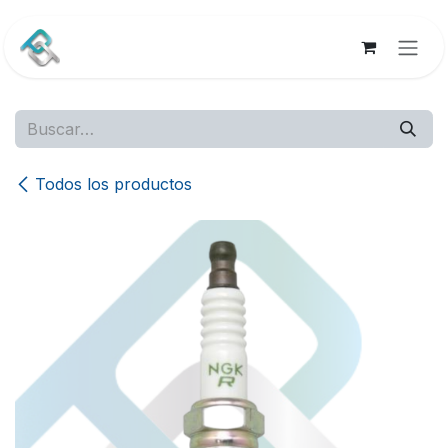
Ir al contenido
Todos los productos