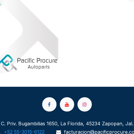
C. Priv. Bugambilias 1650, La Florida, 45234 Zapopan, Jal.
+52 55-3015-6122
facturacion@pacificprocure.c