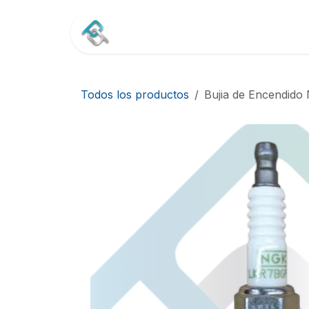
Ir al contenido
Inicio
Tienda
Contác
Todos los productos
Bujia de Encendid