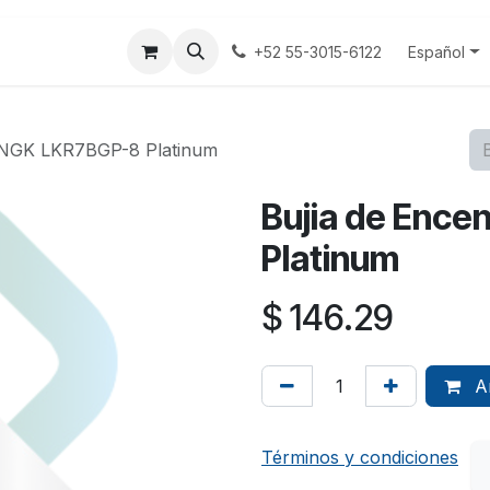
tenos
Terminos y Condiciones
Aviso Privacidad
Español
+52 55-3015-6122
o NGK LKR7BGP-8 Platinum
Bujia de Enc
Platinum
$
146.29
Añ
Términos y condiciones