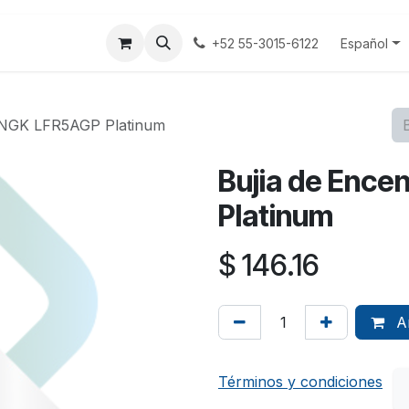
tenos
Terminos y Condiciones
Aviso Privacidad
Español
+52 55-3015-6122
o NGK LFR5AGP Platinum
Bujia de Enc
Platinum
$
146.16
Añ
Términos y condiciones