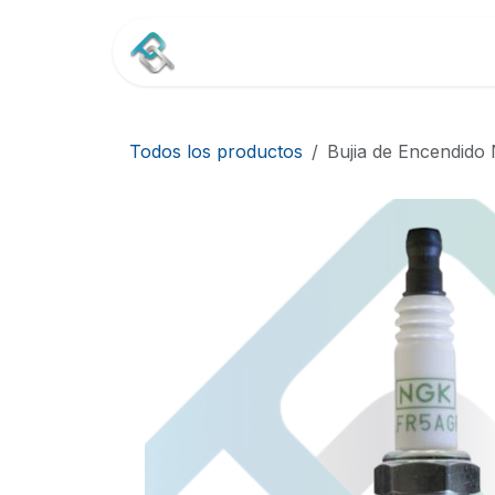
Ir al contenido
Inicio
Tienda
Contác
Todos los productos
Bujia de Encendid