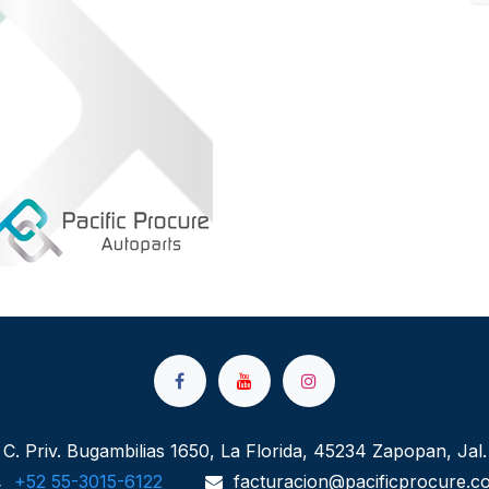
C. Priv. Bugambilias 1650, La Florida, 45234 Zapopan, Jal.
+52 55-3015-6122
facturacion@pacificprocure.c