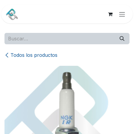
Ir al contenido
Todos los productos