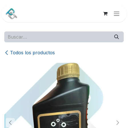
Ir al contenido
Todos los productos