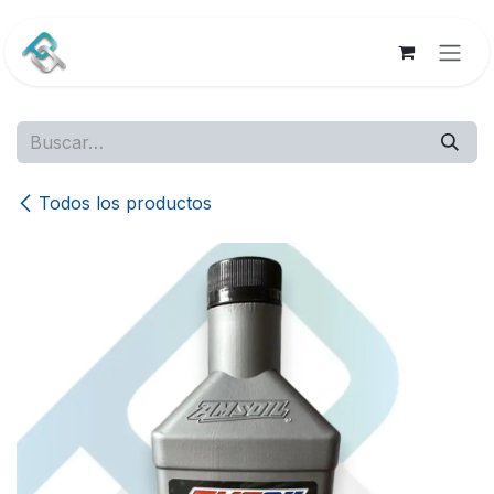
Ir al contenido
Todos los productos