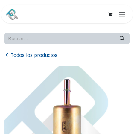
Ir al contenido
Todos los productos