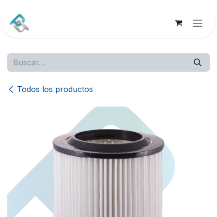
Ir al contenido
Todos los productos