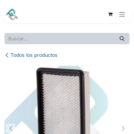
Ir al contenido
Todos los productos