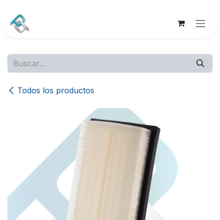
Ir al contenido
Todos los productos