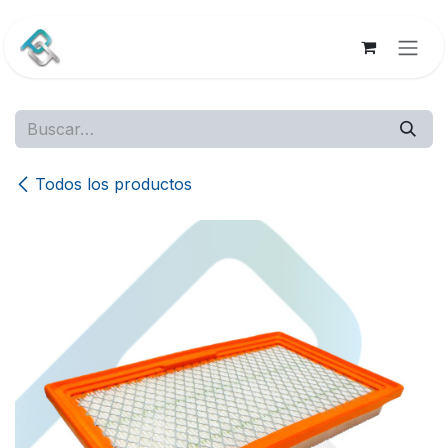
Ir al contenido
Todos los productos