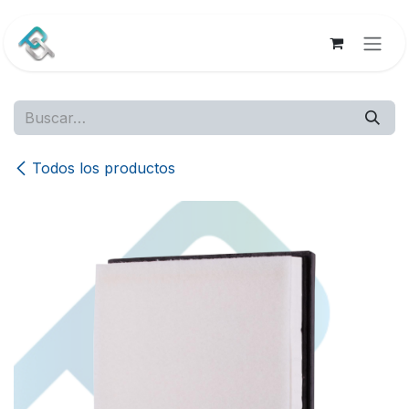
Ir al contenido
Todos los productos