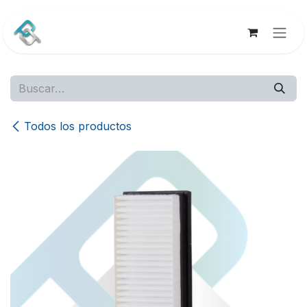
Ir al contenido
Todos los productos