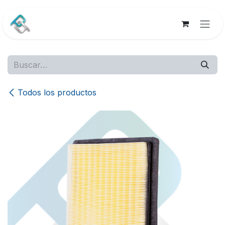
Ir al contenido
Todos los productos