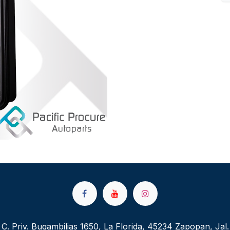
C. Priv. Bugambilias 1650, La Florida, 45234 Zapopan, Jal.