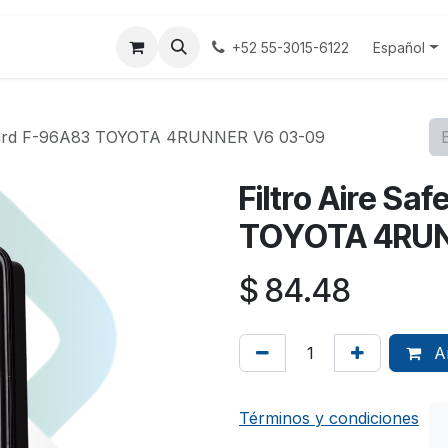
tenos
Terminos y Condiciones
Aviso Privacidad
Español
+52 55-3015-6122
Guard F-96A83 TOYOTA 4RUNNER V6 03-09
Filtro Aire S
TOYOTA 4RUN
$
84.48
Añ
Términos y condiciones