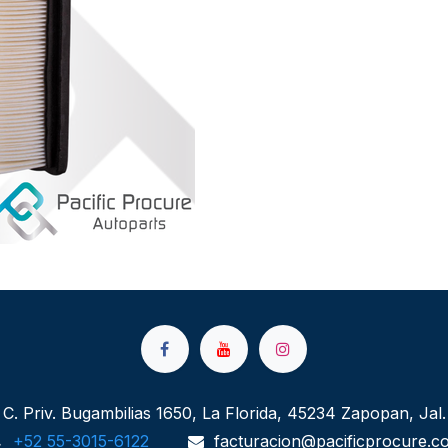
C. Priv. Bugambilias 1650, La Florida, 45234 Zapopan, Jal.
+52 55-3015-6122
facturacion@pacificprocure.c