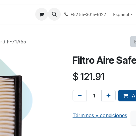
tenos
Terminos y Condiciones
Aviso Privacidad
Español
+52 55-3015-6122
ard F-71A55
Filtro Aire Sa
$
121.91
Añ
Términos y condiciones