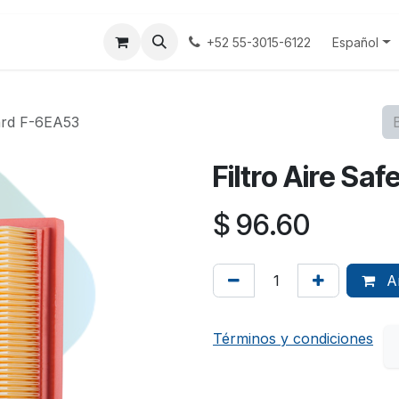
tenos
Terminos y Condiciones
Aviso Privacidad
Español
+52 55-3015-6122
uard F-6EA53
Filtro Aire S
$
96.60
Añ
Términos y condiciones