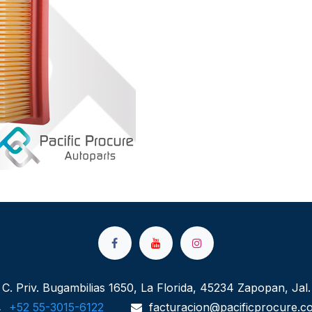
C. Priv. Bugambilias 1650, La Florida, 45234 Zapopan, Jal.
+52 55-3015-6122
facturacion@pacificprocure.c