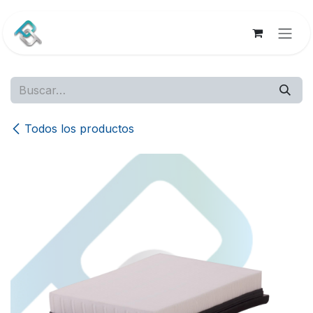
Ir al contenido
Todos los productos