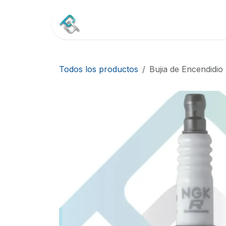
Ir al contenido
Inicio
Tienda
Contác
Todos los productos
Bujia de Encendid