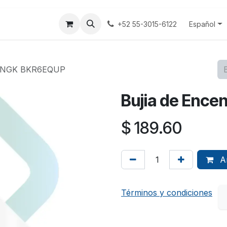
tenos
Terminos y Condiciones
Aviso Privacidad
Español
+52 55-3015-6122
io NGK BKR6EQUP
Bujia de Enc
$
189.60
Añ
Términos y condiciones