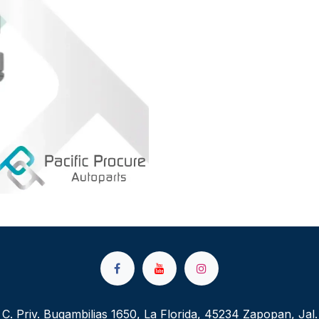
C. Priv. Bugambilias 1650, La Florida, 45234 Zapopan, Jal.