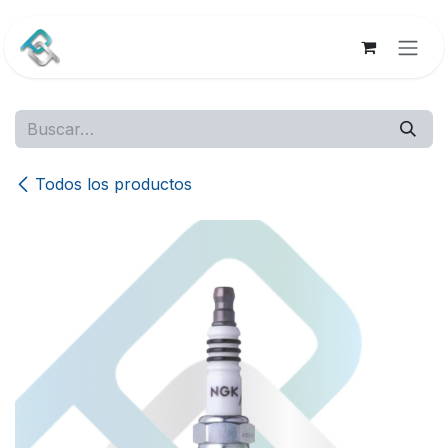
Ir al contenido
Todos los productos