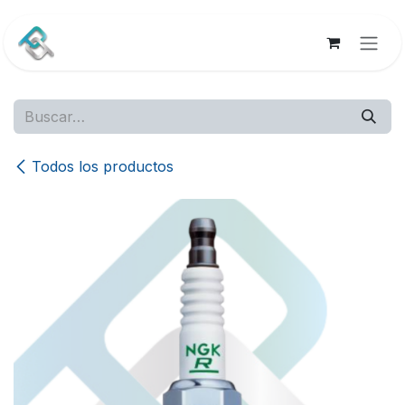
Ir al contenido
Todos los productos